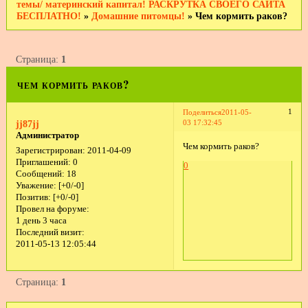
темы/ материнский капитал! РАСКРУТКА СВОЕГО САЙТА
БЕСПЛАТНО!
»
Домашние питомцы!
»
Чем кормить раков?
Страница:
1
чем кормить раков?
1
Поделиться
2011-05-
03 17:32:45
jj87jj
Администратор
Чем кормить раков?
Зарегистрирован
: 2011-04-09
Приглашений:
0
0
Сообщений:
18
Уважение:
[+0/-0]
Позитив:
[+0/-0]
Провел на форуме:
1 день 3 часа
Последний визит:
2011-05-13 12:05:44
Страница:
1