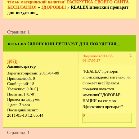
темы/ материнский капитал! РАСКРУТКА СВОЕГО САЙТА
БЕСПЛАТНО!
»
3ДОРОВЬЕ!
»
REALEX!японский препарат
для похудения_
Страница:
1
realex!японский препарат для похудения_
1
Поделиться
2011-05-
06 17:05:27
jj87jj
Администратор
"REALEX" препорат
Зарегистрирован
: 2011-04-09
японский,действительно ли
Приглашений:
0
снижает вес?Правом
Сообщений:
18
продажи является
Уважение:
[+0/-0]
Позитив:
[+0/-0]
компания"ЗДОРОВЬЕ
Провел на форуме:
НАЦИИ' на сколько
1 день 3 часа
Эффективен препарат?
Последний визит:
2011-05-13 12:05:44
0
Страница:
1